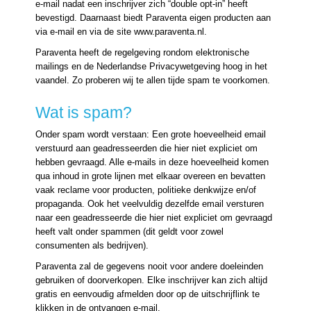
e-mail nadat een inschrijver zich “double opt-in” heeft
bevestigd. Daarnaast biedt Paraventa eigen producten aan
via e-mail en via de site www.paraventa.nl.
Paraventa heeft de regelgeving rondom elektronische
mailings en de Nederlandse Privacywetgeving hoog in het
vaandel. Zo proberen wij te allen tijde spam te voorkomen.
Wat is spam?
Onder spam wordt verstaan: Een grote hoeveelheid email
verstuurd aan geadresseerden die hier niet expliciet om
hebben gevraagd. Alle e-mails in deze hoeveelheid komen
qua inhoud in grote lijnen met elkaar overeen en bevatten
vaak reclame voor producten, politieke denkwijze en/of
propaganda. Ook het veelvuldig dezelfde email versturen
naar een geadresseerde die hier niet expliciet om gevraagd
heeft valt onder spammen (dit geldt voor zowel
consumenten als bedrijven).
Paraventa zal de gegevens nooit voor andere doeleinden
gebruiken of doorverkopen. Elke inschrijver kan zich altijd
gratis en eenvoudig afmelden door op de uitschrijflink te
klikken in de ontvangen e-mail.