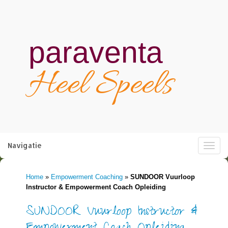
paraventa
Heel Speels
Navigatie
Toggle
navigat
Home
»
Empowerment Coaching
»
SUNDOOR Vuurloop
Instructor & Empowerment Coach Opleiding
SUNDOOR Vuurloop Instructor &