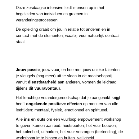
Deze zesdaagse intensive leidt mensen op in het
begeleiden van individuen en groepen in
veranderingsprocessen.
De opleiding draait om jou in relatie tot anderen en in
contact met de elementen, waarbij vuur natuurlijk centraal
staat.
Jouw passie
, jouw vuur, en hoe met jouw unieke talenten
je vleugels (nog meer) uit te slaan in de maatschappij
vanuit
dienstbaarheid
aan anderen, vormen de leidraad
tijdens dit
vuuravontuur
.
Het krachtige verandergereedschap dat je aangereikt krijgt,
heeft
ongekende positieve effecten
op mensen van alle
leeftijden: mentaal, fysiek, emotioneel en spiritueel.
Alle
ins en outs
om een vuurloop empowerment workshop
te geven komen aan bod: houtsoorten, het vuur bouwen,
het kolenbed, uitharken, het vuur verzorgen (firetending), de
workshopruimte binnen en buiten, veiligheid,