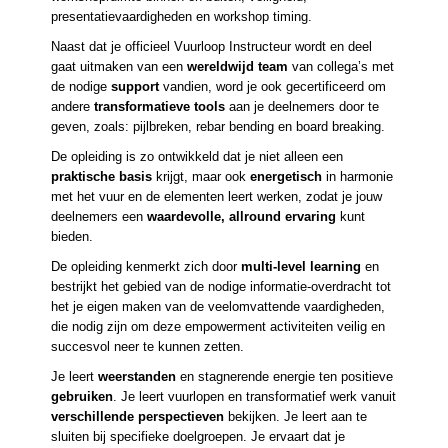
presentatievaardigheden en workshop timing.
Naast dat je officieel Vuurloop Instructeur wordt en deel
gaat uitmaken van een
wereldwijd team
van collega’s met
de nodige
support
vandien, word je ook gecertificeerd om
andere
transformatieve tools
aan je deelnemers door te
geven, zoals: pijlbreken, rebar bending en board breaking.
De opleiding is zo ontwikkeld dat je niet alleen een
praktische basis
krijgt, maar ook
energetisch
in harmonie
met het vuur en de elementen leert werken, zodat je jouw
deelnemers een
waardevolle, allround ervaring
kunt
bieden.
De opleiding kenmerkt zich door
multi-level learning
en
bestrijkt het gebied van de nodige informatie-overdracht tot
het je eigen maken van de veelomvattende vaardigheden,
die nodig zijn om deze empowerment activiteiten veilig en
succesvol neer te kunnen zetten.
Je leert
weerstanden
en stagnerende energie ten positieve
gebruiken
. Je leert vuurlopen en transformatief werk vanuit
verschillende perspectieven
bekijken. Je leert aan te
sluiten bij specifieke doelgroepen. Je ervaart dat je