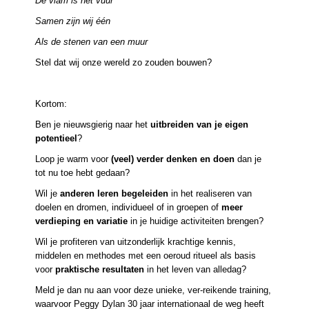
De vlam is het vuur
Samen zijn wij één
Als de stenen van een muur
Stel dat wij onze wereld zo zouden bouwen?
Kortom:
Ben je nieuwsgierig naar het
uitbreiden van je eigen
potentieel
?
Loop je warm voor
(veel) verder denken en doen
dan je
tot nu toe hebt gedaan?
Wil je
anderen leren begeleiden
in het realiseren van
doelen en dromen, individueel of in groepen of
meer
verdieping en variatie
in je huidige activiteiten brengen?
Wil je profiteren van uitzonderlijk krachtige kennis,
middelen en methodes met een oeroud ritueel als basis
voor
praktische resultaten
in het leven van alledag?
Meld je dan nu aan voor deze unieke, ver-reikende training,
waarvoor Peggy Dylan 30 jaar internationaal de weg heeft