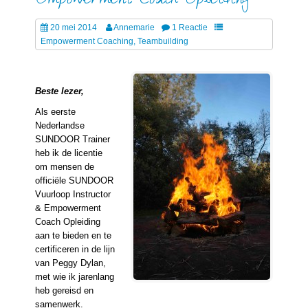
Empowerment Coach Opleiding
20 mei 2014
Annemarie
1 Reactie
Empowerment Coaching
,
Teambuilding
Beste lezer,
Als eerste
Nederlandse
SUNDOOR Trainer
heb ik de licentie
om mensen de
officiële SUNDOOR
Vuurloop Instructor
& Empowerment
Coach Opleiding
aan te bieden en te
certificeren in de lijn
van Peggy Dylan,
met wie ik jarenlang
heb gereisd en
samenwerk.