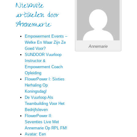
Nieuwste
artikelen door
Annemarie:
Empowerment Events –
Welke En Waar Zijn Ze
Annemarie
Goed Voor?
SUNDOOR Vuurloop
Instructor &
Empowerment Coach
Opleiding
FlowerPower I: Sixties
Herhaling Op
Koningsdag!
De Vuurloop Als
Teambuilding Voor Het
Bedrijfsleven
FlowerPower II:
Seventies Live Met
Annemarie Op RPL FM!
Avatar: Een