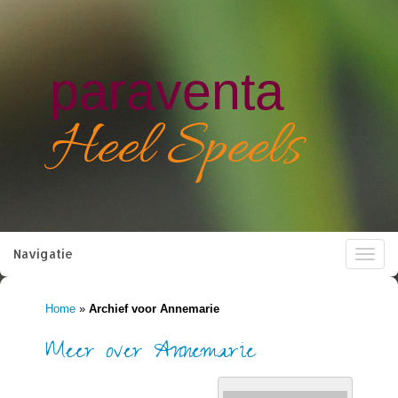
paraventa
Heel Speels
Navigatie
Toggle
navigat
Home
»
Archief voor Annemarie
Meer over Annemarie