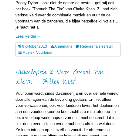
Peggy Dylan – ook niet de eerste de beste – gaf mij ooit
het boek ”Through The Fire” van Chaka Khan. Zij had zich
verkneukeld over de combinatie muziek en vuur én de
voornaam van de zangeres, die bijna hetzelfde klinkt als…
je raadt het al.
Lees verder »
9 oktober 2013
Annemarie
Reageer als eerste!
Muziek
,
Vuurlopen
Vuurlopen Is Voor Groot Én
Klein – Alles Kits!
Vuurlopen wordt sinds duizenden jaren over de hele wereld
door alle lagen van de bevolking gedaan. En niet alleen
voor volwassenen, ook voor kinderen levert het deelnemen
aan een vuurloop keer op keer zichtbare resultaten op. In
onze vuurloop workshops ervaren zij heel concreet dat iets
niet doen even o.k. en even krachtig is als iets wel doen.
Ze leren intunen op zichzelf en vanuit die afstemming
keuzes te maken. Hiermee krijgen zij een boost aan