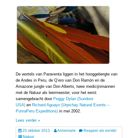
De wortels van Paraventa liggen in het hooggebergte van
de Andes in Peru, de Q’ero van Don Ramón en de
Amazone jungle van Don Alberto, twee medicijnmannen
met de Natuur als leermeester, voor het eerst
samengebracht door
Peggy Dylan (Sundoor
USA)
en
Richard Aguayo (Urpichay Natural Events –
PumaPeru Expeditions)
in mei 2002.
Lees verder »
25 oktober 2013
Annemarie
Reageer als eerste!
Natuur