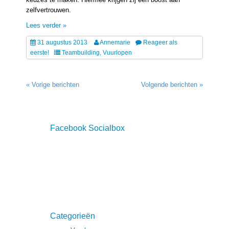
zelfvertrouwen.
Lees verder »
31 augustus 2013
Annemarie
Reageer als
eerste!
Teambuilding
,
Vuurlopen
« Vorige berichten
Volgende berichten »
Facebook Socialbox
Categorieën