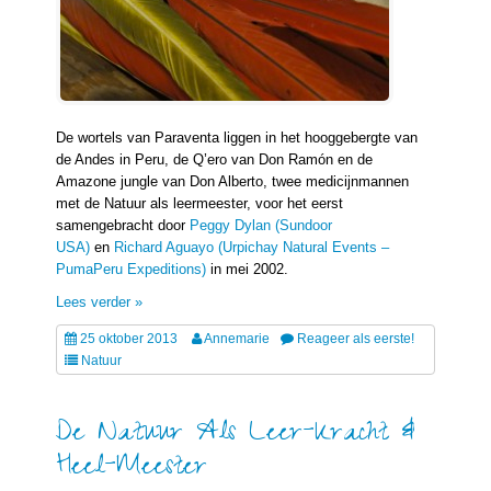
De wortels van Paraventa liggen in het hooggebergte van
de Andes in Peru, de Q’ero van Don Ramón en de
Amazone jungle van Don Alberto, twee medicijnmannen
met de Natuur als leermeester, voor het eerst
samengebracht door
Peggy Dylan (Sundoor
USA)
en
Richard Aguayo (Urpichay Natural Events –
PumaPeru Expeditions)
in mei 2002.
Lees verder »
25 oktober 2013
Annemarie
Reageer als eerste!
Natuur
De Natuur Als Leer-Kracht &
Heel-Meester